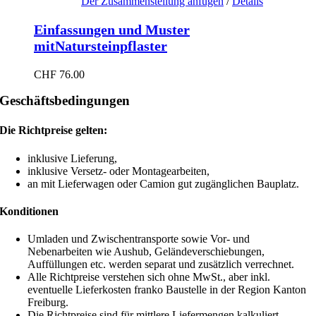
Der Zusammenstellung anfügen
/
Details
Einfassungen und Muster
mitNatursteinpflaster
CHF
76.00
Geschäftsbedingungen
Die Richtpreise gelten:
inklusive Lieferung,
inklusive Versetz- oder Montagearbeiten,
an mit Lieferwagen oder Camion gut zugänglichen Bauplatz.
Konditionen
Umladen und Zwischentransporte sowie Vor- und
Nebenarbeiten wie Aushub, Geländeverschiebungen,
Auffüllungen etc. werden separat und zusätzlich verrechnet.
Alle Richtpreise verstehen sich ohne MwSt., aber inkl.
eventuelle Lieferkosten franko Baustelle in der Region Kanton
Freiburg.
Die Richtpreise sind für mittlere Liefermengen kalkuliert.