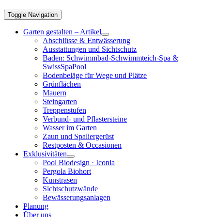
Toggle Navigation
Garten gestalten – Artikel
Abschlüsse & Entwässerung
Ausstattungen und Sichtschutz
Baden: Schwimmbad-Schwimmteich-Spa &
SwissSpaPool
Bodenbeläge für Wege und Plätze
Grünflächen
Mauern
Steingarten
Treppenstufen
Verbund- und Pflastersteine
Wasser im Garten
Zaun und Spaliergerüst
Restposten & Occasionen
Exklusivitäten
Pool Biodesign · Iconia
Pergola Biohort
Kunstrasen
Sichtschutzwände
Bewässerungsanlagen
Planung
Über uns