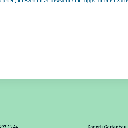
u jeder Jahreszeit unser Newsletter mit Tipps für Ihren Garte
493 15 44
Kaderli Gartenbau 