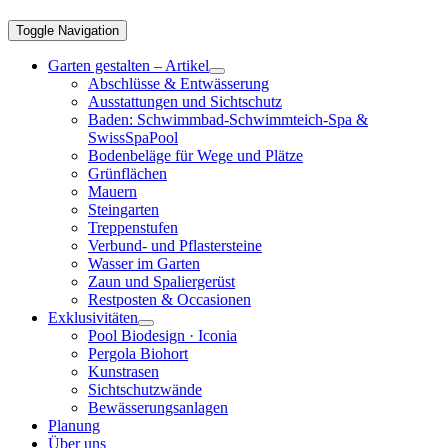
Toggle Navigation
Garten gestalten – Artikel
Abschlüsse & Entwässerung
Ausstattungen und Sichtschutz
Baden: Schwimmbad-Schwimmteich-Spa &
SwissSpaPool
Bodenbeläge für Wege und Plätze
Grünflächen
Mauern
Steingarten
Treppenstufen
Verbund- und Pflastersteine
Wasser im Garten
Zaun und Spaliergerüst
Restposten & Occasionen
Exklusivitäten
Pool Biodesign · Iconia
Pergola Biohort
Kunstrasen
Sichtschutzwände
Bewässerungsanlagen
Planung
Über uns