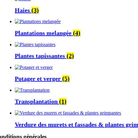
Haies
(3)
Plantations melangée
(4)
Plantes tapissantes
(2)
Potager et verger
(5)
Transplantation
(1)
Verdure des murets et fassades & plantes gri
nditions générales