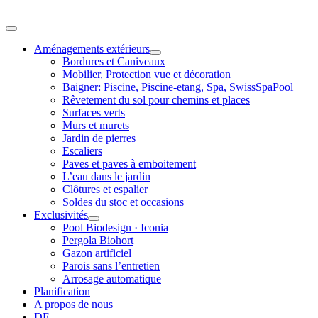
Skip
to
Toggle
content
Navigation
Aménagements extérieurs
Bordures et Caniveaux
Mobilier, Protection vue et décoration
Baigner: Piscine, Piscine-etang, Spa, SwissSpaPool
Rêvetement du sol pour chemins et places
Surfaces verts
Murs et murets
Jardin de pierres
Escaliers
Paves et paves à emboitement
L’eau dans le jardin
Clôtures et espalier
Soldes du stoc et occasions
Exclusivités
Pool Biodesign · Iconia
Pergola Biohort
Gazon artificiel
Parois sans l’entretien
Arrosage automatique
Planification
A propos de nous
DE