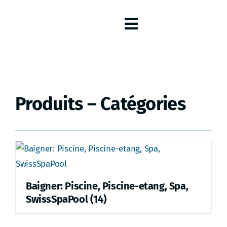
Skip
to
Toggle
content
Navigation
Aménagements extérieurs
Exclusivités
Produits – Catégories
Planification
A propos de nous
Baigner: Piscine, Piscine-etang, Spa,
DE
SwissSpaPool
(14)