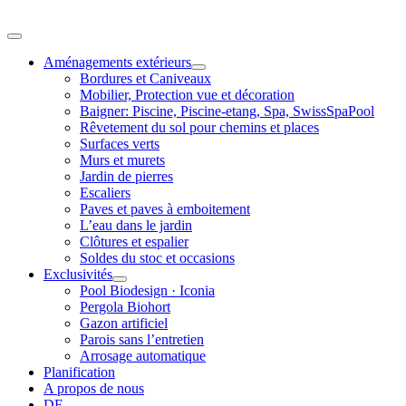
Skip
to
Toggle
content
Navigation
Aménagements extérieurs
Bordures et Caniveaux
Mobilier, Protection vue et décoration
Baigner: Piscine, Piscine-etang, Spa, SwissSpaPool
Rêvetement du sol pour chemins et places
Surfaces verts
Murs et murets
Jardin de pierres
Escaliers
Paves et paves à emboitement
L’eau dans le jardin
Clôtures et espalier
Soldes du stoc et occasions
Exclusivités
Pool Biodesign · Iconia
Pergola Biohort
Gazon artificiel
Parois sans l’entretien
Arrosage automatique
Planification
A propos de nous
DE