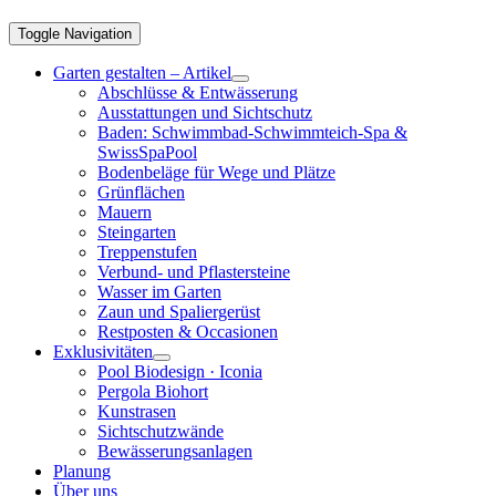
Toggle Navigation
Garten gestalten – Artikel
Abschlüsse & Entwässerung
Ausstattungen und Sichtschutz
Baden: Schwimmbad-Schwimmteich-Spa &
SwissSpaPool
Bodenbeläge für Wege und Plätze
Grünflächen
Mauern
Steingarten
Treppenstufen
Verbund- und Pflastersteine
Wasser im Garten
Zaun und Spaliergerüst
Restposten & Occasionen
Exklusivitäten
Pool Biodesign · Iconia
Pergola Biohort
Kunstrasen
Sichtschutzwände
Bewässerungsanlagen
Planung
Über uns