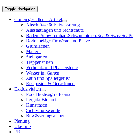
Toggle Navigation
Garten gestalten – Artikel
Abschlüsse & Entwässerung
Ausstattungen und Sichtschutz
Baden: Schwimmbad-Schwimmteich-Spa & SwissSpaPo
Bodenbeläge für Wege und Plätze
Grünflächen
Mauern
Steingarten
Treppenstufen
Verbund- und Pflastersteine
Wasser im Garten
Zaun und Spaliergerüst
Restposten & Occasionen
Exklusivitäten
Pool Biodesign · Iconia
Pergola Biohort
Kunstrasen
Sichtschutzwände
Bewässerungsanlagen
Planung
Über uns
FR