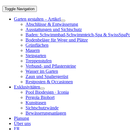
Toggle Navigation
Garten gestalten – Artikel
Abschlüsse & Entwässerung
Ausstattungen und Sichtschutz
Baden: Schwimmbad-Schwimmteich-Spa & SwissSpaPo
Bodenbeläge für Wege und Plätze
Grünflächen
Mauern
Steingarten
Treppenstufen
Verbund- und Pflastersteine
Wasser im Garten
Zaun und Spaliergerüst
Restposten & Occasionen
Exklusivitäten
Pool Biodesign · Iconia
Pergola Biohort
Kunstrasen
Sichtschutzwände
Bewässerungsanlagen
Planung
Über uns
FR