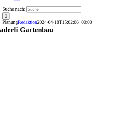
Suche nach:
Planung
Redaktion
2024-04-18T15:02:06+00:00
aderli Gartenbau