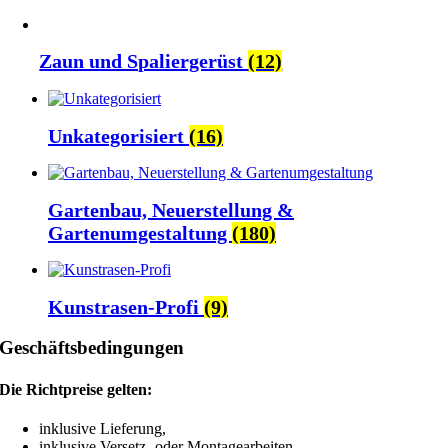
Zaun und Spaliergerüst
(12)
Unkategorisiert
(16)
Gartenbau, Neuerstellung &
Gartenumgestaltung
(180)
Kunstrasen-Profi
(9)
Geschäftsbedingungen
Die Richtpreise gelten:
inklusive Lieferung,
inklusive Versetz- oder Montagearbeiten,