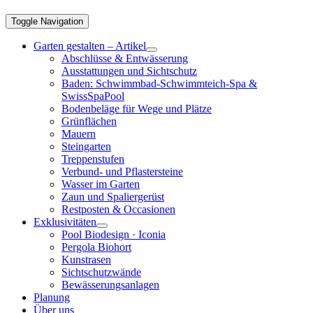
Toggle Navigation
Garten gestalten – Artikel
Abschlüsse & Entwässerung
Ausstattungen und Sichtschutz
Baden: Schwimmbad-Schwimmteich-Spa &
SwissSpaPool
Bodenbeläge für Wege und Plätze
Grünflächen
Mauern
Steingarten
Treppenstufen
Verbund- und Pflastersteine
Wasser im Garten
Zaun und Spaliergerüst
Restposten & Occasionen
Exklusivitäten
Pool Biodesign · Iconia
Pergola Biohort
Kunstrasen
Sichtschutzwände
Bewässerungsanlagen
Planung
Über uns