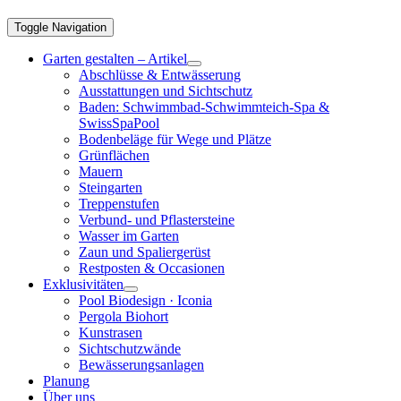
Toggle Navigation
Garten gestalten – Artikel
Abschlüsse & Entwässerung
Ausstattungen und Sichtschutz
Baden: Schwimmbad-Schwimmteich-Spa &
SwissSpaPool
Bodenbeläge für Wege und Plätze
Grünflächen
Mauern
Steingarten
Treppenstufen
Verbund- und Pflastersteine
Wasser im Garten
Zaun und Spaliergerüst
Restposten & Occasionen
Exklusivitäten
Pool Biodesign · Iconia
Pergola Biohort
Kunstrasen
Sichtschutzwände
Bewässerungsanlagen
Planung
Über uns