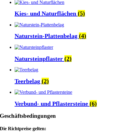
Kies- und Naturflächen
(5)
Naturstein-Plattenbelag
(4)
Natursteinpflaster
(2)
Teerbelag
(2)
Verbund- und Pflastersteine
(6)
Geschäftsbedingungen
Die Richtpreise gelten: