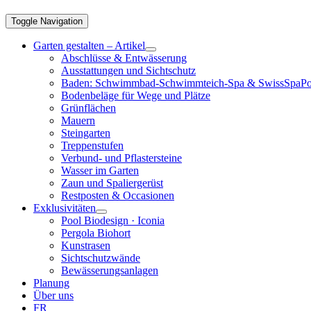
Toggle Navigation
Garten gestalten – Artikel
Abschlüsse & Entwässerung
Ausstattungen und Sichtschutz
Baden: Schwimmbad-Schwimmteich-Spa & SwissSpaPo
Bodenbeläge für Wege und Plätze
Grünflächen
Mauern
Steingarten
Treppenstufen
Verbund- und Pflastersteine
Wasser im Garten
Zaun und Spaliergerüst
Restposten & Occasionen
Exklusivitäten
Pool Biodesign · Iconia
Pergola Biohort
Kunstrasen
Sichtschutzwände
Bewässerungsanlagen
Planung
Über uns
FR