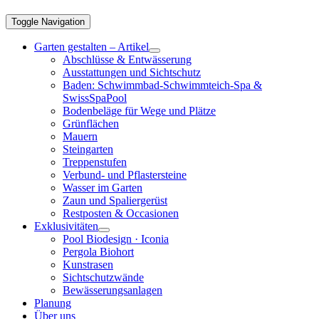
Toggle Navigation
Garten gestalten – Artikel
Abschlüsse & Entwässerung
Ausstattungen und Sichtschutz
Baden: Schwimmbad-Schwimmteich-Spa &
SwissSpaPool
Bodenbeläge für Wege und Plätze
Grünflächen
Mauern
Steingarten
Treppenstufen
Verbund- und Pflastersteine
Wasser im Garten
Zaun und Spaliergerüst
Restposten & Occasionen
Exklusivitäten
Pool Biodesign · Iconia
Pergola Biohort
Kunstrasen
Sichtschutzwände
Bewässerungsanlagen
Planung
Über uns