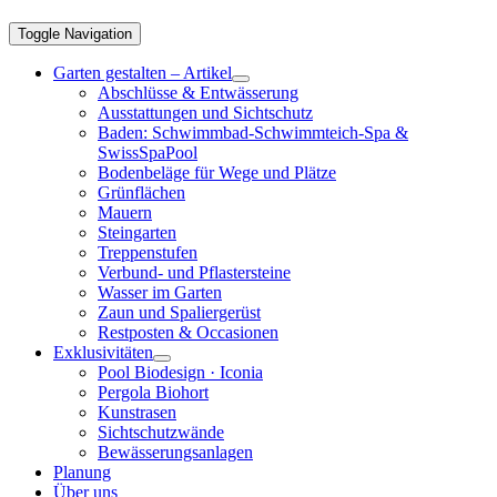
Toggle Navigation
Garten gestalten – Artikel
Abschlüsse & Entwässerung
Ausstattungen und Sichtschutz
Baden: Schwimmbad-Schwimmteich-Spa &
SwissSpaPool
Bodenbeläge für Wege und Plätze
Grünflächen
Mauern
Steingarten
Treppenstufen
Verbund- und Pflastersteine
Wasser im Garten
Zaun und Spaliergerüst
Restposten & Occasionen
Exklusivitäten
Pool Biodesign · Iconia
Pergola Biohort
Kunstrasen
Sichtschutzwände
Bewässerungsanlagen
Planung
Über uns