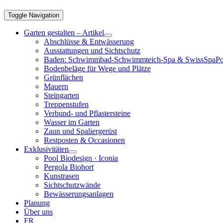
Toggle Navigation
Garten gestalten – Artikel
Abschlüsse & Entwässerung
Ausstattungen und Sichtschutz
Baden: Schwimmbad-Schwimmteich-Spa & SwissSpaPo
Bodenbeläge für Wege und Plätze
Grünflächen
Mauern
Steingarten
Treppenstufen
Verbund- und Pflastersteine
Wasser im Garten
Zaun und Spaliergerüst
Restposten & Occasionen
Exklusivitäten
Pool Biodesign · Iconia
Pergola Biohort
Kunstrasen
Sichtschutzwände
Bewässerungsanlagen
Planung
Über uns
FR