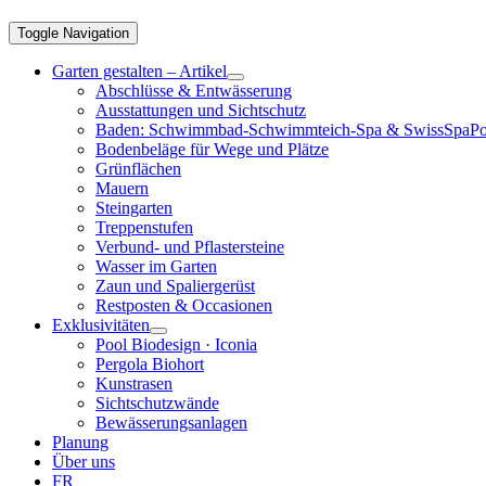
Toggle Navigation
Garten gestalten – Artikel
Abschlüsse & Entwässerung
Ausstattungen und Sichtschutz
Baden: Schwimmbad-Schwimmteich-Spa & SwissSpaPo
Bodenbeläge für Wege und Plätze
Grünflächen
Mauern
Steingarten
Treppenstufen
Verbund- und Pflastersteine
Wasser im Garten
Zaun und Spaliergerüst
Restposten & Occasionen
Exklusivitäten
Pool Biodesign · Iconia
Pergola Biohort
Kunstrasen
Sichtschutzwände
Bewässerungsanlagen
Planung
Über uns
FR