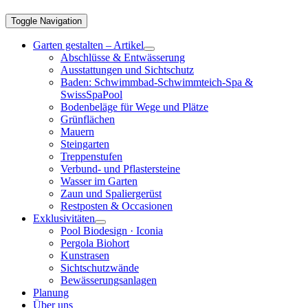
Toggle Navigation
Garten gestalten – Artikel
Abschlüsse & Entwässerung
Ausstattungen und Sichtschutz
Baden: Schwimmbad-Schwimmteich-Spa &
SwissSpaPool
Bodenbeläge für Wege und Plätze
Grünflächen
Mauern
Steingarten
Treppenstufen
Verbund- und Pflastersteine
Wasser im Garten
Zaun und Spaliergerüst
Restposten & Occasionen
Exklusivitäten
Pool Biodesign · Iconia
Pergola Biohort
Kunstrasen
Sichtschutzwände
Bewässerungsanlagen
Planung
Über uns