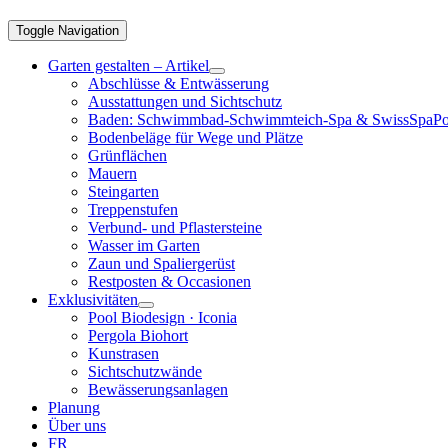
Toggle Navigation
Garten gestalten – Artikel
Abschlüsse & Entwässerung
Ausstattungen und Sichtschutz
Baden: Schwimmbad-Schwimmteich-Spa & SwissSpaPo
Bodenbeläge für Wege und Plätze
Grünflächen
Mauern
Steingarten
Treppenstufen
Verbund- und Pflastersteine
Wasser im Garten
Zaun und Spaliergerüst
Restposten & Occasionen
Exklusivitäten
Pool Biodesign · Iconia
Pergola Biohort
Kunstrasen
Sichtschutzwände
Bewässerungsanlagen
Planung
Über uns
FR