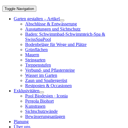
Toggle Navigation
Garten gestalten – Artikel
Abschlüsse & Entwässerung
Ausstattungen und Sichtschutz
Baden: Schwimmbad-Schwimmteich-Spa &
SwissSpaPool
Bodenbeläge für Wege und Plätze
Grünflächen
Mauern
Steingarten
Treppenstufen
Verbund- und Pflastersteine
Wasser im Garten
Zaun und Spaliergerüst
Restposten & Occasionen
Exklusivitäten
Pool Biodesign · Iconia
Pergola Biohort
Kunstrasen
Sichtschutzwände
Bewässerungsanlagen
Planung
Über uns