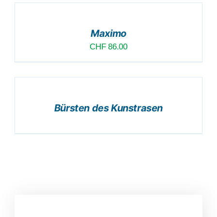
ZUSAMMENSTELLUNG
ANFÜGEN
/
Maximo
DETAILS
CHF
86.00
DETAILS
Bürsten des Kunstrasen