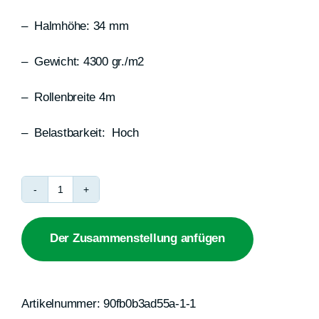
– Halmhöhe: 34 mm
– Gewicht: 4300 gr./m2
– Rollenbreite 4m
– Belastbarkeit: Hoch
Estate
CH
Der Zusammenstellung anfügen
Menge
Artikelnummer:
90fb0b3ad55a-1-1