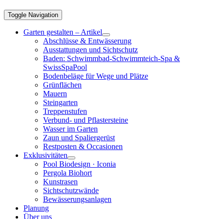
Toggle Navigation
Garten gestalten – Artikel
Abschlüsse & Entwässerung
Ausstattungen und Sichtschutz
Baden: Schwimmbad-Schwimmteich-Spa &
SwissSpaPool
Bodenbeläge für Wege und Plätze
Grünflächen
Mauern
Steingarten
Treppenstufen
Verbund- und Pflastersteine
Wasser im Garten
Zaun und Spaliergerüst
Restposten & Occasionen
Exklusivitäten
Pool Biodesign · Iconia
Pergola Biohort
Kunstrasen
Sichtschutzwände
Bewässerungsanlagen
Planung
Über uns