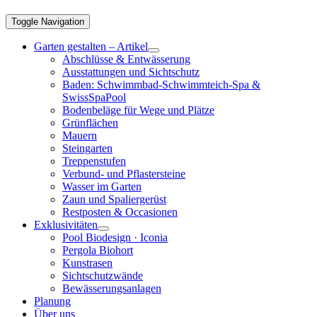
Toggle Navigation
Garten gestalten – Artikel
Abschlüsse & Entwässerung
Ausstattungen und Sichtschutz
Baden: Schwimmbad-Schwimmteich-Spa &
SwissSpaPool
Bodenbeläge für Wege und Plätze
Grünflächen
Mauern
Steingarten
Treppenstufen
Verbund- und Pflastersteine
Wasser im Garten
Zaun und Spaliergerüst
Restposten & Occasionen
Exklusivitäten
Pool Biodesign · Iconia
Pergola Biohort
Kunstrasen
Sichtschutzwände
Bewässerungsanlagen
Planung
Über uns