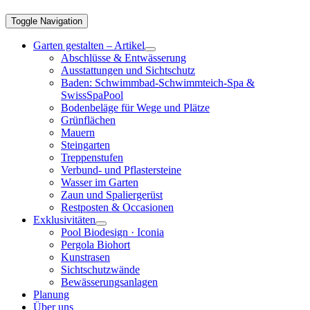
Toggle Navigation
Garten gestalten – Artikel
Abschlüsse & Entwässerung
Ausstattungen und Sichtschutz
Baden: Schwimmbad-Schwimmteich-Spa &
SwissSpaPool
Bodenbeläge für Wege und Plätze
Grünflächen
Mauern
Steingarten
Treppenstufen
Verbund- und Pflastersteine
Wasser im Garten
Zaun und Spaliergerüst
Restposten & Occasionen
Exklusivitäten
Pool Biodesign · Iconia
Pergola Biohort
Kunstrasen
Sichtschutzwände
Bewässerungsanlagen
Planung
Über uns