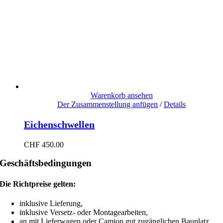
Warenkorb ansehen
Der Zusammenstellung anfügen
/
Details
Eichenschwellen
CHF
450.00
Geschäftsbedingungen
Die Richtpreise gelten:
inklusive Lieferung,
inklusive Versetz- oder Montagearbeiten,
an mit Lieferwagen oder Camion gut zugänglichen Bauplatz.