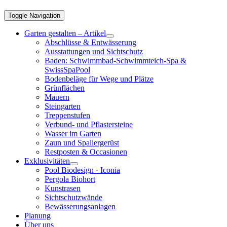
Toggle Navigation
Garten gestalten – Artikel
Abschlüsse & Entwässerung
Ausstattungen und Sichtschutz
Baden: Schwimmbad-Schwimmteich-Spa &
SwissSpaPool
Bodenbeläge für Wege und Plätze
Grünflächen
Mauern
Steingarten
Treppenstufen
Verbund- und Pflastersteine
Wasser im Garten
Zaun und Spaliergerüst
Restposten & Occasionen
Exklusivitäten
Pool Biodesign · Iconia
Pergola Biohort
Kunstrasen
Sichtschutzwände
Bewässerungsanlagen
Planung
Über uns