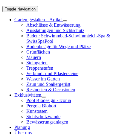
Toggle Navigation
Garten gestalten – Artikel
Abschlüsse & Entwässerung
Ausstattungen und Sichtschutz
Baden: Schwimmbad-Schwimmteich-Spa &
SwissSpaPool
Bodenbeläge für Wege und Plätze
Grünflächen
Mauern
Steingarten
Treppenstufen
Verbund- und Pflastersteine
Wasser im Garten
Zaun und Spaliergerüst
Restposten & Occasionen
Exklusivitäten
Pool Biodesign · Iconia
Pergola Biohort
Kunstrasen
Sichtschutzwände
Bewässerungsanlagen
Planung
Über uns