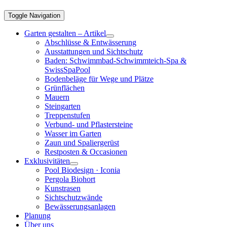
Toggle Navigation
Garten gestalten – Artikel
Abschlüsse & Entwässerung
Ausstattungen und Sichtschutz
Baden: Schwimmbad-Schwimmteich-Spa &
SwissSpaPool
Bodenbeläge für Wege und Plätze
Grünflächen
Mauern
Steingarten
Treppenstufen
Verbund- und Pflastersteine
Wasser im Garten
Zaun und Spaliergerüst
Restposten & Occasionen
Exklusivitäten
Pool Biodesign · Iconia
Pergola Biohort
Kunstrasen
Sichtschutzwände
Bewässerungsanlagen
Planung
Über uns