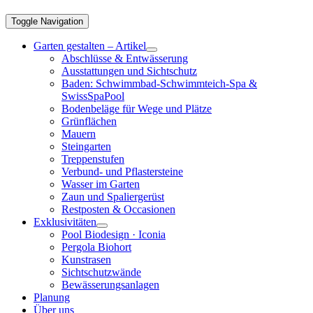
Toggle Navigation
Garten gestalten – Artikel
Abschlüsse & Entwässerung
Ausstattungen und Sichtschutz
Baden: Schwimmbad-Schwimmteich-Spa &
SwissSpaPool
Bodenbeläge für Wege und Plätze
Grünflächen
Mauern
Steingarten
Treppenstufen
Verbund- und Pflastersteine
Wasser im Garten
Zaun und Spaliergerüst
Restposten & Occasionen
Exklusivitäten
Pool Biodesign · Iconia
Pergola Biohort
Kunstrasen
Sichtschutzwände
Bewässerungsanlagen
Planung
Über uns