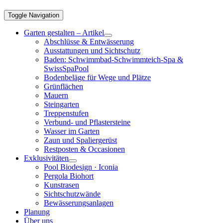
Toggle Navigation
Garten gestalten – Artikel
Abschlüsse & Entwässerung
Ausstattungen und Sichtschutz
Baden: Schwimmbad-Schwimmteich-Spa &
SwissSpaPool
Bodenbeläge für Wege und Plätze
Grünflächen
Mauern
Steingarten
Treppenstufen
Verbund- und Pflastersteine
Wasser im Garten
Zaun und Spaliergerüst
Restposten & Occasionen
Exklusivitäten
Pool Biodesign · Iconia
Pergola Biohort
Kunstrasen
Sichtschutzwände
Bewässerungsanlagen
Planung
Über uns