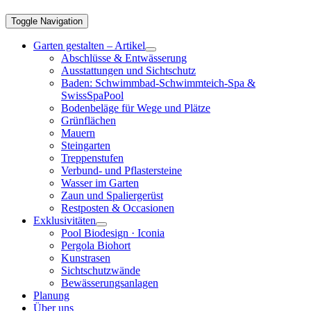
Toggle Navigation
Garten gestalten – Artikel
Abschlüsse & Entwässerung
Ausstattungen und Sichtschutz
Baden: Schwimmbad-Schwimmteich-Spa &
SwissSpaPool
Bodenbeläge für Wege und Plätze
Grünflächen
Mauern
Steingarten
Treppenstufen
Verbund- und Pflastersteine
Wasser im Garten
Zaun und Spaliergerüst
Restposten & Occasionen
Exklusivitäten
Pool Biodesign · Iconia
Pergola Biohort
Kunstrasen
Sichtschutzwände
Bewässerungsanlagen
Planung
Über uns