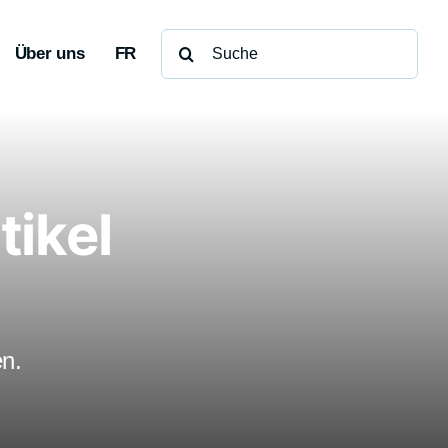
Suche
Über uns
FR
nach:
tikel
en.