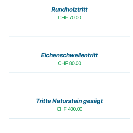
/
Rundholztritt
DETAILS
CHF
70.00
DER
ZUSAMMENSTELLUNG
ANFÜGEN
/
Eichenschwellentritt
DETAILS
CHF
80.00
DER
ZUSAMMENSTELLUNG
ANFÜGEN
/
Tritte Naturstein gesägt
DETAILS
CHF
400.00