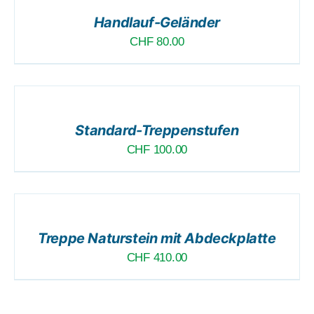
/
Handlauf-Geländer
DETAILS
CHF
80.00
DER
ZUSAMMENSTELLUNG
ANFÜGEN
/
Standard-Treppenstufen
DETAILS
CHF
100.00
DER
ZUSAMMENSTELLUNG
ANFÜGEN
/
Treppe Naturstein mit Abdeckplatte
DETAILS
CHF
410.00