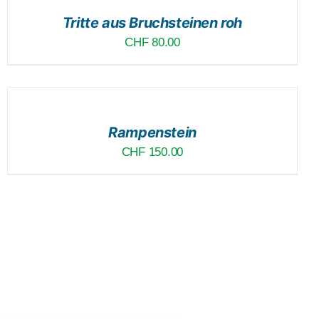
/
Tritte aus Bruchsteinen roh
DETAILS
CHF
80.00
DER
ZUSAMMENSTELLUNG
ANFÜGEN
/
Rampenstein
DETAILS
CHF
150.00