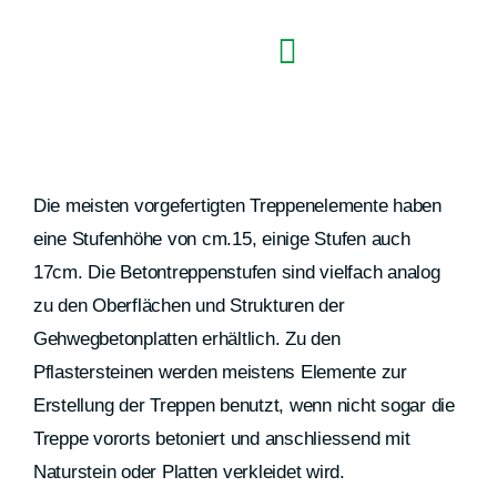
Zum
Inhalt
Toggle
springen
Navigation
Garten gestalten – Artikel
Exklusivitäten
Die meisten vorgefertigten Treppenelemente haben
eine Stufenhöhe von cm.15, einige Stufen auch
Planung
17cm. Die Betontreppenstufen sind vielfach analog
zu den Oberflächen und Strukturen der
Über uns
Gehwegbetonplatten erhältlich. Zu den
Pflastersteinen werden meistens Elemente zur
Erstellung der Treppen benutzt, wenn nicht sogar die
FR
Treppe vororts betoniert und anschliessend mit
Naturstein oder Platten verkleidet wird.